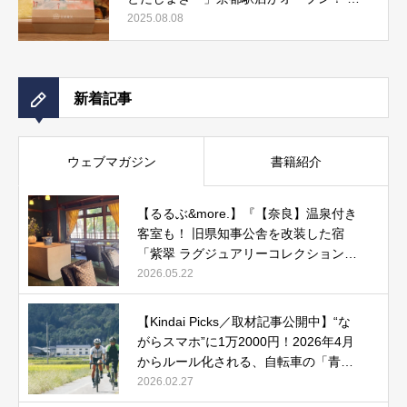
しまき弁当やおみやげにもぴったりな人気
2025.08.08
メニューをご紹介』記事公開中
新着記事
ウェブマガジン
書籍紹介
【るるぶ&more.】『【奈良】温泉付き
客室も！ 旧県知事公舎を改装した宿
「紫翠 ラグジュアリーコレクションホ
テル 奈良」で贅沢ステイ』
2026.05.22
【Kindai Picks／取材記事公開中】“な
がらスマホ”に1万2000円！2026年4月
からルール化される、自転車の「青切
符」とは？
2026.02.27