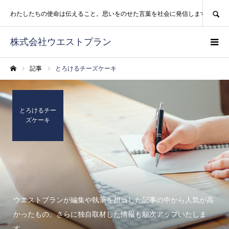
SEARCH
わたしたちの使命は伝えること。思いをのせた言葉を社会に発信します。
株式会社ウエストプラン
記事
とろけるチーズケーキ
ホーム
とろけるチー
ズケーキ
ウエストプランが編集や執筆を担当した記事の中から人気が高
かったもの、さらに独自取材した情報も順次アップいたしま
す。