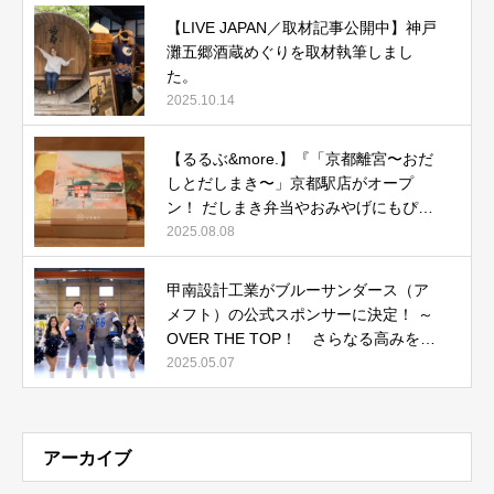
【LIVE JAPAN／取材記事公開中】神戸
灘五郷酒蔵めぐりを取材執筆しまし
た。
2025.10.14
【るるぶ&more.】『「京都離宮〜おだ
しとだしまき〜」京都駅店がオープ
ン！ だしまき弁当やおみやげにもぴっ
たりな人気メニューをご紹介』記事公
2025.08.08
開中
甲南設計工業がブルーサンダース（ア
メフト）の公式スポンサーに決定！ ～
OVER THE TOP！ さらなる高みを目
指して～
2025.05.07
アーカイブ