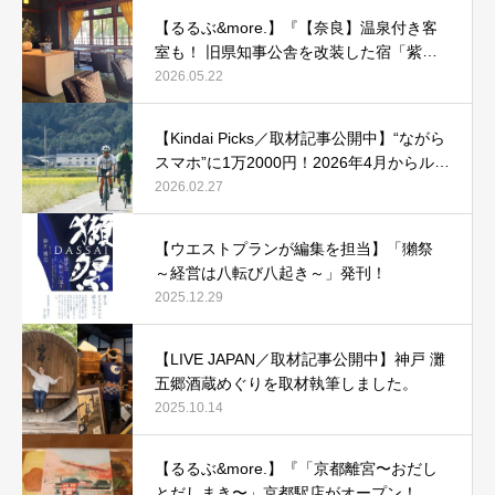
【るるぶ&more.】『【奈良】温泉付き客
室も！ 旧県知事公舎を改装した宿「紫翠
ラグジュアリーコレクションホテル 奈
2026.05.22
良」で贅沢ステイ』
【Kindai Picks／取材記事公開中】“ながら
スマホ”に1万2000円！2026年4月からルー
ル化される、自転車の「青切符」とは？
2026.02.27
【ウエストプランが編集を担当】「獺祭
～経営は八転び八起き～」発刊！
2025.12.29
【LIVE JAPAN／取材記事公開中】神戸 灘
五郷酒蔵めぐりを取材執筆しました。
2025.10.14
【るるぶ&more.】『「京都離宮〜おだし
とだしまき〜」京都駅店がオープン！ だ