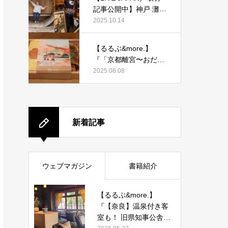
記事公開中】神戸 灘五
郷酒蔵めぐりを取材執
2025.10.14
筆しました。
【るるぶ&more.】
『「京都離宮〜おだし
とだしまき〜」京都駅
2025.08.08
店がオープン！ だしま
き弁当やおみやげにも
ぴったりな人気メニュ
ーをご紹介』記事公開
新着記事
中
ウェブマガジン
書籍紹介
【るるぶ&more.】
『【奈良】温泉付き客
室も！ 旧県知事公舎を