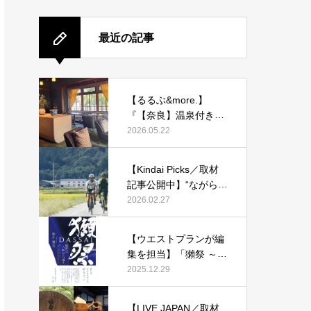
最近の記事
【るるぶ&more.】
『【奈良】温泉付き客
室も！ 旧県知事公舎を
2026.05.22
改装した宿「紫翠 ラグ
ジュアリーコレクショ
【Kindai Picks／取材
ンホテル 奈良」で贅沢
記事公開中】“ながらス
ステイ』
マホ”に1万2000円！20
2026.02.27
26年4月からルール化
される、自転車の「青
【ウエストプランが編
切符」とは？
集を担当】「獺祭 ～経
営は八転び八起き～」
2025.12.29
発刊！
【LIVE JAPAN／取材