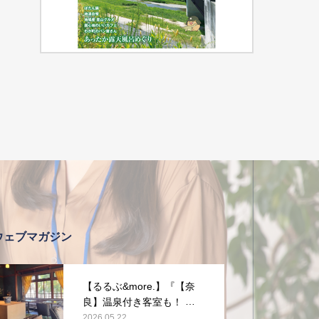
ウェブマガジン
【るるぶ&more.】『【奈
良】温泉付き客室も！ 旧
県知事公舎を改装した宿
2026.05.22