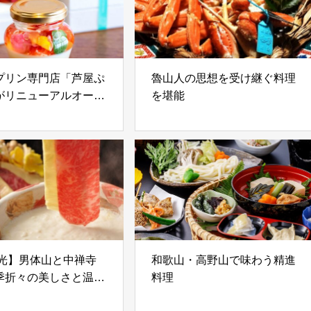
プリン専門店「芦屋ぷ
魯山人の思想を受け継ぐ料理
がリニューアルオープ
を堪能
日光】男体山と中禅寺
和歌山・高野山で味わう精進
季折々の美しさと温泉
料理
される宿（後編）