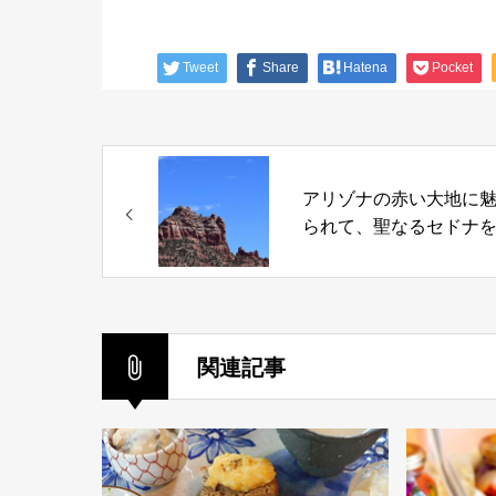
Tweet
Share
Hatena
Pocket
アリゾナの赤い大地に
られて、聖なるセドナ
する
関連記事