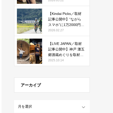
改装した宿「紫翠 ラグ
2026.05.22
ジュアリーコレクショ
ンホテル 奈良」で贅沢
【Kindai Picks／取材
ステイ』
記事公開中】“ながら
スマホ”に1万2000円！
2026年4月からルール
2026.02.27
化される、自転車の
「青切符」とは？
【LIVE JAPAN／取材
記事公開中】神戸 灘五
郷酒蔵めぐりを取材執
筆しました。
2025.10.14
アーカイブ
OPEN