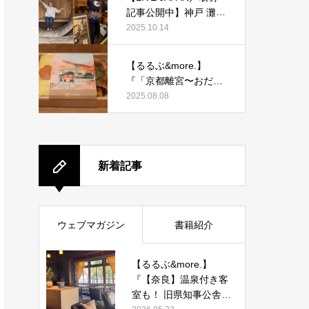
記事公開中】神戸 灘五
郷酒蔵めぐりを取材執
2025.10.14
筆しました。
【るるぶ&more.】
『「京都離宮〜おだし
とだしまき〜」京都駅
2025.08.08
店がオープン！ だしま
き弁当やおみやげにも
ぴったりな人気メニュ
ーをご紹介』記事公開
新着記事
中
ウェブマガジン
書籍紹介
【るるぶ&more.】
『【奈良】温泉付き客
室も！ 旧県知事公舎を