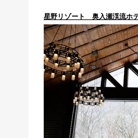
星野リゾート 奥入瀬渓流ホ