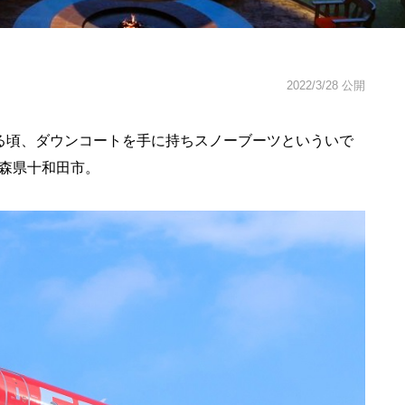
2022/3/28 公開
る頃、ダウンコートを手に持ちスノーブーツといういで
森県十和田市。