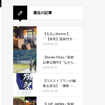
最近の記事
【るるぶ&more.】
『【奈良】温泉付き客
室も！ 旧県知事公舎を
2026.05.22
改装した宿「紫翠 ラグ
ジュアリーコレクショ
【Kindai Picks／取材
ンホテル 奈良」で贅沢
記事公開中】“ながらス
ステイ』
マホ”に1万2000円！20
2026.02.27
26年4月からルール化
される、自転車の「青
【ウエストプランが編
切符」とは？
集を担当】「獺祭 ～経
営は八転び八起き～」
2025.12.29
発刊！
【LIVE JAPAN／取材