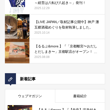
～経営は八転び八起き～」発刊！
2025.12.29
【LIVE JAPAN／取材記事公開中】神戸 灘
五郷酒蔵めぐりを取材執筆しました。
2025.10.14
【るるぶ&more.】『「京都離宮〜おだし
とだしまき〜」京都駅店がオープン！ だ
しまき弁当やおみやげにもぴったりな人気
2025.08.08
メニューをご紹介』記事公開中
新着記事
ウェブマガジン
書籍紹介
【るるぶ&more.】『【奈良】温泉付き