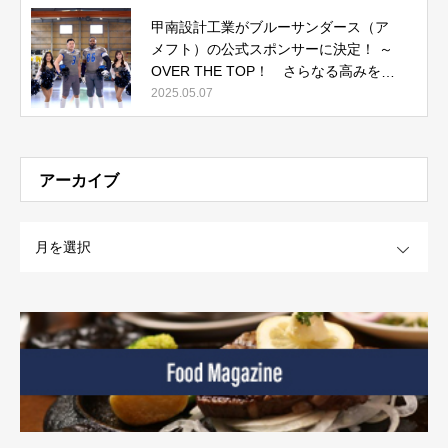
甲南設計工業がブルーサンダース（ア
メフト）の公式スポンサーに決定！ ～
OVER THE TOP！ さらなる高みを目
指して～
2025.05.07
アーカイブ
OPEN