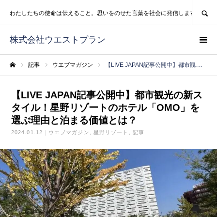
SEARCH
わたしたちの使命は伝えること。思いをのせた言葉を社会に発信します。
株式会社ウエストプラン
記事
ウエブマガジン
【LIVE JAPAN記事公開中】都市観光の新スタイル！星野リゾートのホテル「OMO」を選ぶ理由と泊まる価値とは？
ホーム
【LIVE JAPAN記事公開中】都市観光の新ス
タイル！星野リゾートのホテル「OMO」を
選ぶ理由と泊まる価値とは？
2024.01.12
ウエブマガジン
星野リゾート
記事