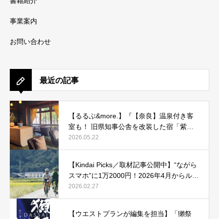
書籍紹介
事業案内
お問い合わせ
最近の記事
【るるぶ&more.】『【奈良】温泉付き客
室も！ 旧県知事公舎を改装した宿「紫翠
ラグジュアリーコレクションホテル 奈
2026.05.22
良」で贅沢ステイ』
【Kindai Picks／取材記事公開中】“ながら
スマホ”に1万2000円！2026年4月からルー
ル化される、自転車の「青切符」とは？
2026.02.27
【ウエストプランが編集を担当】「獺祭