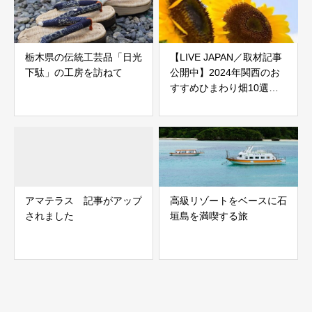
栃木県の伝統工芸品「日光
【LIVE JAPAN／取材記事
下駄」の工房を訪ねて
公開中】2024年関西のお
すすめひまわり畑10選！
大阪や京都の名所の最新情
報を紹介
アマテラス 記事がアップ
高級リゾートをベースに石
されました
垣島を満喫する旅