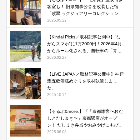
客室も！ 旧県知事公舎を改装した宿
「紫翠 ラグジュアリーコレクションホ
テル 奈良」で贅沢ステイ』
2026.05.22
【Kindai Picks／取材記事公開中】“な
がらスマホ”に1万2000円！2026年4月
からルール化される、自転車の「青切
符」とは？
2026.02.27
【LIVE JAPAN／取材記事公開中】神戸
灘五郷酒蔵めぐりを取材執筆しまし
た。
2025.10.14
【るるぶ&more.】『「京都離宮〜おだ
しとだしまき〜」京都駅店がオープ
ン！ だしまき弁当やおみやげにもぴっ
たりな人気メニューをご紹介』記事公
2025.08.08
開中