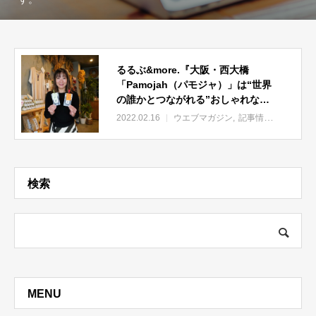
るるぶ&more.『大阪・西大橋
「Pamojah（パモジャ）」は“世界
の誰かとつながれる”おしゃれなフ
ェアトレード店』
2022.02.16
ウエブマガジン
記事情報
検索
MENU