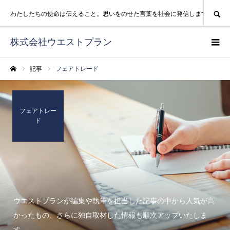
SEARCH
わたしたちの使命は伝えること。思いをのせた言葉を社会に発信します。
株式会社ウエストプラン
記事
フェアトレード
ホーム
フェアトレー
ド
ウエストプランが編集や執筆を担当した記事の中から人気が高
かったもの、さらに独自取材した情報も順次アップいたしま
す。