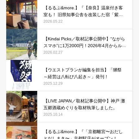
【るるぶ&more.】『【奈良】温泉付き客
室も！ 旧県知事公舎を改装した宿「紫翠
ラグジュアリーコレクションホテル 奈
2026.05.22
良」で贅沢ステイ』
【Kindai Picks／取材記事公開中】“ながら
スマホ”に1万2000円！2026年4月からルー
ル化される、自転車の「青切符」とは？
2026.02.27
【ウエストプランが編集を担当】「獺祭
～経営は八転び八起き～」発刊！
2025.12.29
【LIVE JAPAN／取材記事公開中】神戸 灘
五郷酒蔵めぐりを取材執筆しました。
2025.10.14
【るるぶ&more.】『「京都離宮〜おだし
とだしまき〜」京都駅店がオープン！ だ