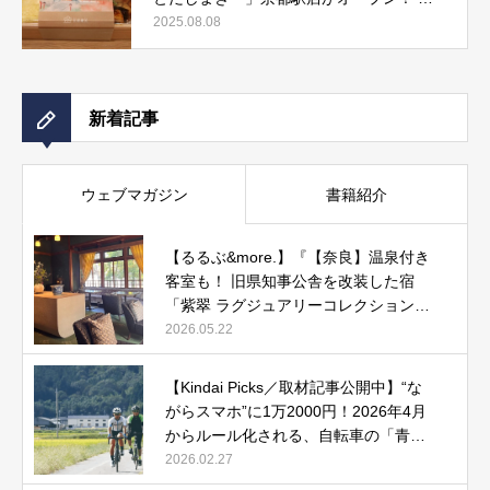
しまき弁当やおみやげにもぴったりな人気
2025.08.08
メニューをご紹介』記事公開中
新着記事
ウェブマガジン
書籍紹介
【るるぶ&more.】『【奈良】温泉付き
客室も！ 旧県知事公舎を改装した宿
「紫翠 ラグジュアリーコレクションホ
テル 奈良」で贅沢ステイ』
2026.05.22
【Kindai Picks／取材記事公開中】“な
がらスマホ”に1万2000円！2026年4月
からルール化される、自転車の「青切
符」とは？
2026.02.27