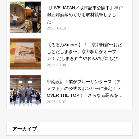
【LIVE JAPAN／取材記事公開中】神戸
灘五郷酒蔵めぐりを取材執筆しまし
た。
2025.10.14
【るるぶ&more.】『「京都離宮〜おだ
しとだしまき〜」京都駅店がオープ
ン！ だしまき弁当やおみやげにもぴっ
たりな人気メニューをご紹介』記事公
2025.08.08
開中
甲南設計工業がブルーサンダース（ア
メフト）の公式スポンサーに決定！ ～
OVER THE TOP！ さらなる高みを目
指して～
2025.05.07
アーカイブ