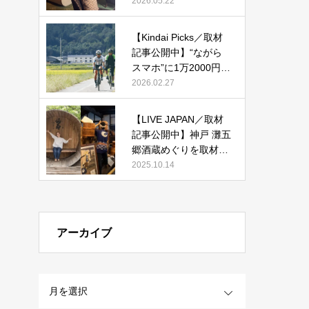
改装した宿「紫翠 ラグ
2026.05.22
ジュアリーコレクショ
ンホテル 奈良」で贅沢
【Kindai Picks／取材
ステイ』
記事公開中】“ながら
スマホ”に1万2000円！
2026年4月からルール
2026.02.27
化される、自転車の
「青切符」とは？
【LIVE JAPAN／取材
記事公開中】神戸 灘五
郷酒蔵めぐりを取材執
筆しました。
2025.10.14
アーカイブ
OPEN