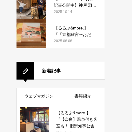
記事公開中】神戸 灘五
郷酒蔵めぐりを取材執
2025.10.14
筆しました。
【るるぶ&more.】
『「京都離宮〜おだし
とだしまき〜」京都駅
2025.08.08
店がオープン！ だしま
き弁当やおみやげにも
ぴったりな人気メニュ
ーをご紹介』記事公開
新着記事
中
ウェブマガジン
書籍紹介
【るるぶ&more.】
『【奈良】温泉付き客
室も！ 旧県知事公舎を