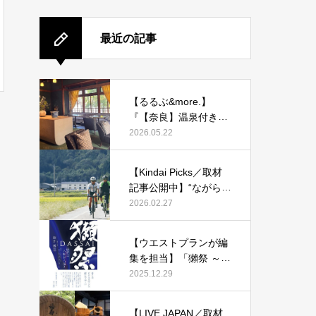
最近の記事
【るるぶ&more.】
『【奈良】温泉付き客
室も！ 旧県知事公舎を
2026.05.22
改装した宿「紫翠 ラグ
ジュアリーコレクショ
【Kindai Picks／取材
ンホテル 奈良」で贅沢
記事公開中】“ながらス
ステイ』
マホ”に1万2000円！20
2026.02.27
26年4月からルール化
される、自転車の「青
【ウエストプランが編
切符」とは？
集を担当】「獺祭 ～経
営は八転び八起き～」
2025.12.29
発刊！
【LIVE JAPAN／取材