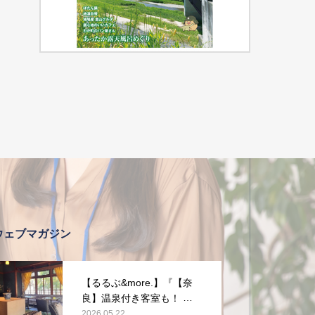
ウェブマガジン
【るるぶ&more.】『【奈
良】温泉付き客室も！ 旧
県知事公舎を改装した宿
2026.05.22