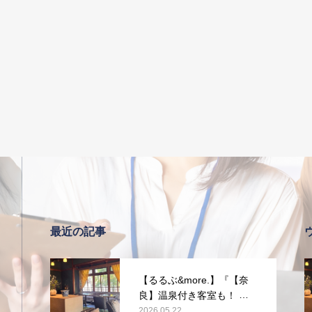
最近の記事
【るるぶ&more.】『【奈
良】温泉付き客室も！ 旧
県知事公舎を改装した宿
2026.05.22