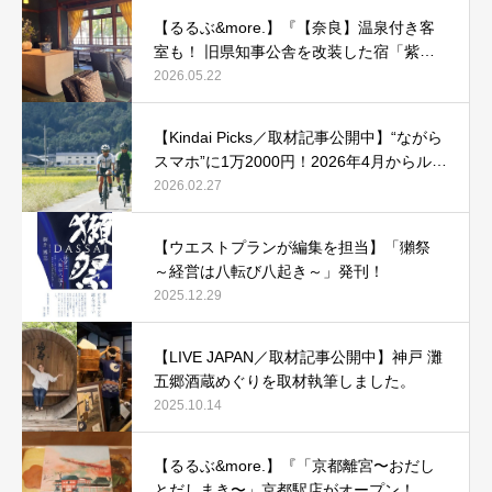
【るるぶ&more.】『【奈良】温泉付き客
室も！ 旧県知事公舎を改装した宿「紫翠
ラグジュアリーコレクションホテル 奈
2026.05.22
良」で贅沢ステイ』
【Kindai Picks／取材記事公開中】“ながら
スマホ”に1万2000円！2026年4月からルー
ル化される、自転車の「青切符」とは？
2026.02.27
【ウエストプランが編集を担当】「獺祭
～経営は八転び八起き～」発刊！
2025.12.29
【LIVE JAPAN／取材記事公開中】神戸 灘
五郷酒蔵めぐりを取材執筆しました。
2025.10.14
【るるぶ&more.】『「京都離宮〜おだし
とだしまき〜」京都駅店がオープン！ だ