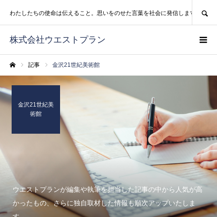
SEARCH
わたしたちの使命は伝えること。思いをのせた言葉を社会に発信します。
株式会社ウエストプラン
記事
金沢21世紀美術館
ホーム
金沢21世紀美
術館
ウエストプランが編集や執筆を担当した記事の中から人気が高
かったもの、さらに独自取材した情報も順次アップいたしま
す。