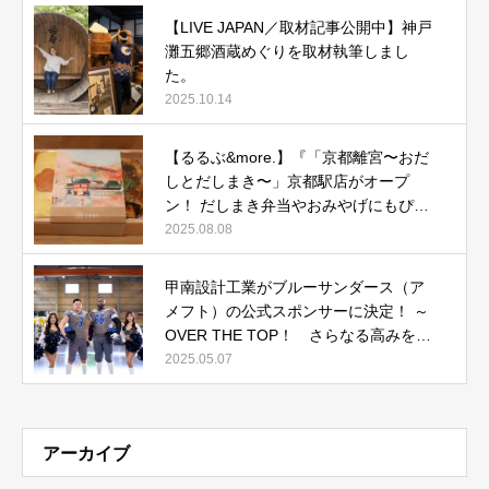
【LIVE JAPAN／取材記事公開中】神戸
灘五郷酒蔵めぐりを取材執筆しまし
た。
2025.10.14
【るるぶ&more.】『「京都離宮〜おだ
しとだしまき〜」京都駅店がオープ
ン！ だしまき弁当やおみやげにもぴっ
たりな人気メニューをご紹介』記事公
2025.08.08
開中
甲南設計工業がブルーサンダース（ア
メフト）の公式スポンサーに決定！ ～
OVER THE TOP！ さらなる高みを目
指して～
2025.05.07
アーカイブ