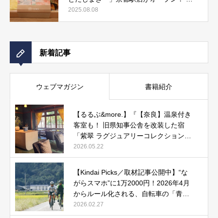
しまき弁当やおみやげにもぴったりな人気
2025.08.08
メニューをご紹介』記事公開中
新着記事
ウェブマガジン
書籍紹介
【るるぶ&more.】『【奈良】温泉付き
客室も！ 旧県知事公舎を改装した宿
「紫翠 ラグジュアリーコレクションホ
テル 奈良」で贅沢ステイ』
2026.05.22
【Kindai Picks／取材記事公開中】“な
がらスマホ”に1万2000円！2026年4月
からルール化される、自転車の「青切
符」とは？
2026.02.27