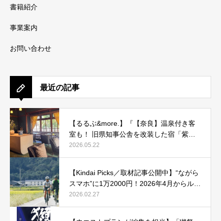
書籍紹介
事業案内
お問い合わせ
最近の記事
【るるぶ&more.】『【奈良】温泉付き客
室も！ 旧県知事公舎を改装した宿「紫翠
ラグジュアリーコレクションホテル 奈
2026.05.22
良」で贅沢ステイ』
【Kindai Picks／取材記事公開中】“ながら
スマホ”に1万2000円！2026年4月からルー
ル化される、自転車の「青切符」とは？
2026.02.27