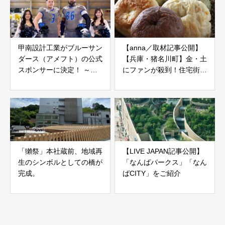
道株式会社）発売開始！
当社が一部取材記事を担当
しています。
甲南設計工業がブルーサン
【anna／取材記事公開】
ダース（アメフト）の公式
【兵庫・猪名川町】金・土
スポンサーに決定！ ～
にファンが殺到！住宅街で
OVER THE TOP！ さら
こっそり売られる絶品ベー
なる高みを目指して～
グル
「獺祭」本社蔵前、地域再
【LIVE JAPAN記事公開】
生のシンボルとしての橋が
「なんばパークス」「なん
完成。
ばCITY」をご紹介