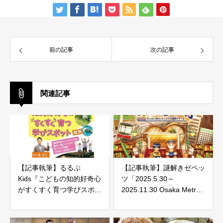
前の記事
次の記事
関連記事
【記事執筆】るるぶ
【記事執筆】謎解きゼペッ
Kids『こどもの知的好奇心
ツ「2025.5.30～
がすくすく育つ学びスポッ
2025.11.30 Osaka Metro×
ト 関西』（JTBパブリッ
リアル謎解きゲーム『メト
シング）発売！ 当社が取
ロおじいさんの最後の忘れ
材記事を担当しています。
物』」（大阪市高速電気軌