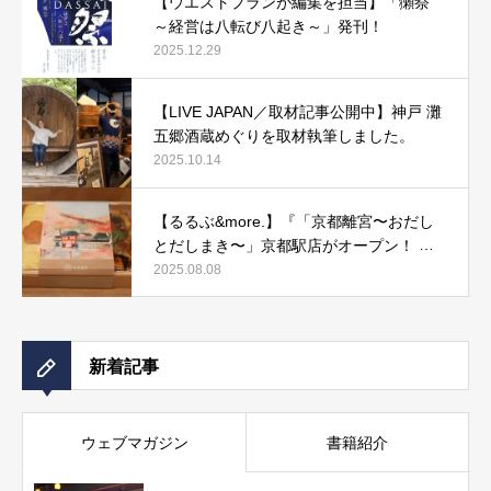
【ウエストプランが編集を担当】「獺祭
～経営は八転び八起き～」発刊！
2025.12.29
【LIVE JAPAN／取材記事公開中】神戸 灘
五郷酒蔵めぐりを取材執筆しました。
2025.10.14
【るるぶ&more.】『「京都離宮〜おだし
とだしまき〜」京都駅店がオープン！ だ
しまき弁当やおみやげにもぴったりな人気
2025.08.08
メニューをご紹介』記事公開中
新着記事
ウェブマガジン
書籍紹介