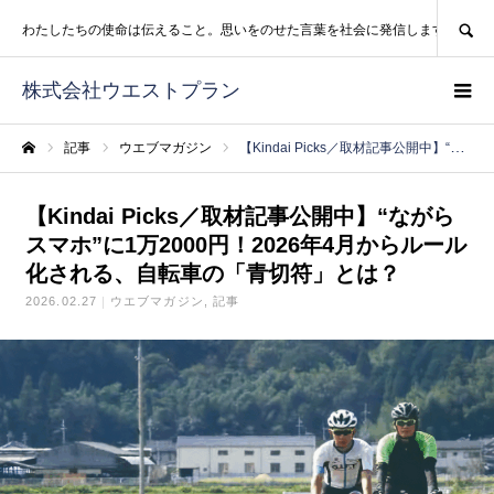
SEARCH
わたしたちの使命は伝えること。思いをのせた言葉を社会に発信します。
株式会社ウエストプラン
記事
ウエブマガジン
【Kindai Picks／取材記事公開中】“ながらスマホ”に1万2000円！2026年4月からルール化される、自転車の「青切符」とは？
ホーム
【Kindai Picks／取材記事公開中】“ながら
スマホ”に1万2000円！2026年4月からルール
化される、自転車の「青切符」とは？
2026.02.27
ウエブマガジン
記事