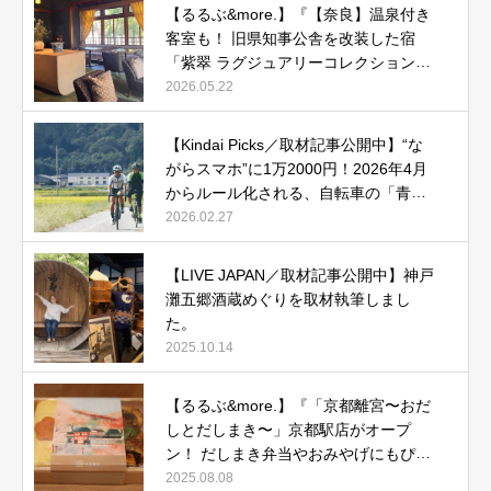
【るるぶ&more.】『【奈良】温泉付き
客室も！ 旧県知事公舎を改装した宿
「紫翠 ラグジュアリーコレクションホ
テル 奈良」で贅沢ステイ』
2026.05.22
【Kindai Picks／取材記事公開中】“な
がらスマホ”に1万2000円！2026年4月
からルール化される、自転車の「青切
符」とは？
2026.02.27
【LIVE JAPAN／取材記事公開中】神戸
灘五郷酒蔵めぐりを取材執筆しまし
た。
2025.10.14
【るるぶ&more.】『「京都離宮〜おだ
しとだしまき〜」京都駅店がオープ
ン！ だしまき弁当やおみやげにもぴっ
たりな人気メニューをご紹介』記事公
2025.08.08