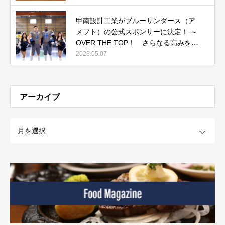
開中
甲南設計工業がブルーサンダース（ア
メフト）の公式スポンサーに決定！ ～
OVER THE TOP！ さらなる高みを目
指して～
2025.05.07
アーカイブ
OPEN