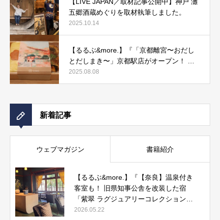
【LIVE JAPAN／取材記事公開中】神戸 灘
五郷酒蔵めぐりを取材執筆しました。
2025.10.14
【るるぶ&more.】『「京都離宮〜おだし
とだしまき〜」京都駅店がオープン！ だ
しまき弁当やおみやげにもぴったりな人気
2025.08.08
メニューをご紹介』記事公開中
新着記事
ウェブマガジン
書籍紹介
【るるぶ&more.】『【奈良】温泉付き
客室も！ 旧県知事公舎を改装した宿
「紫翠 ラグジュアリーコレクションホ
テル 奈良」で贅沢ステイ』
2026.05.22