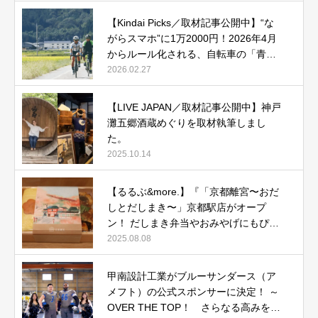
【Kindai Picks／取材記事公開中】“な
がらスマホ”に1万2000円！2026年4月
からルール化される、自転車の「青切
符」とは？
2026.02.27
【LIVE JAPAN／取材記事公開中】神戸
灘五郷酒蔵めぐりを取材執筆しまし
た。
2025.10.14
【るるぶ&more.】『「京都離宮〜おだ
しとだしまき〜」京都駅店がオープ
ン！ だしまき弁当やおみやげにもぴっ
たりな人気メニューをご紹介』記事公
2025.08.08
開中
甲南設計工業がブルーサンダース（ア
メフト）の公式スポンサーに決定！ ～
OVER THE TOP！ さらなる高みを目