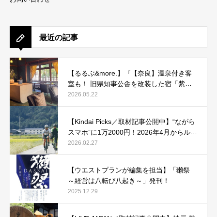
最近の記事
【るるぶ&more.】『【奈良】温泉付き客
室も！ 旧県知事公舎を改装した宿「紫翠
ラグジュアリーコレクションホテル 奈
2026.05.22
良」で贅沢ステイ』
【Kindai Picks／取材記事公開中】“ながら
スマホ”に1万2000円！2026年4月からルー
ル化される、自転車の「青切符」とは？
2026.02.27
【ウエストプランが編集を担当】「獺祭
～経営は八転び八起き～」発刊！
2025.12.29