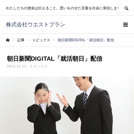
SEARCH
わたしたちの使命は伝えること。思いをのせた言葉を社会に発信します。
株式会社ウエストプラン
記事
トピックス
朝日新聞DIGITAL「就活朝日」配信
ホーム
朝日新聞DIGITAL「就活朝日」配信
2013.12.12
トピックス