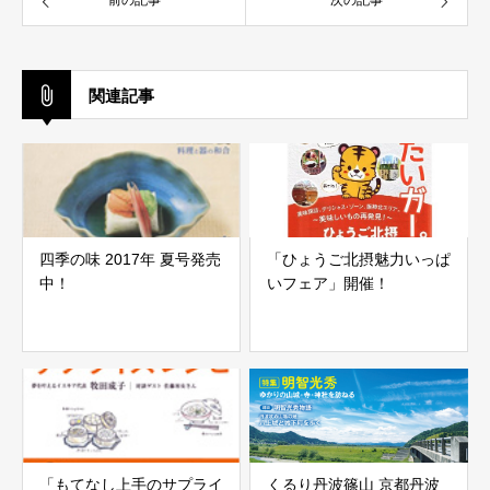
前の記事
次の記事
関連記事
四季の味 2017年 夏号発売
「ひょうご北摂魅力いっぱ
中！
いフェア」開催！
「もてなし上手のサプライ
くるり丹波篠山 京都丹波