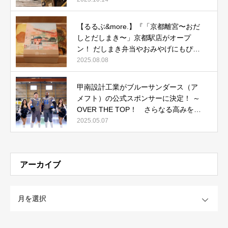
【るるぶ&more.】『「京都離宮〜おだ
しとだしまき〜」京都駅店がオープ
ン！ だしまき弁当やおみやげにもぴっ
たりな人気メニューをご紹介』記事公
2025.08.08
開中
甲南設計工業がブルーサンダース（ア
メフト）の公式スポンサーに決定！ ～
OVER THE TOP！ さらなる高みを目
指して～
2025.05.07
アーカイブ
OPEN