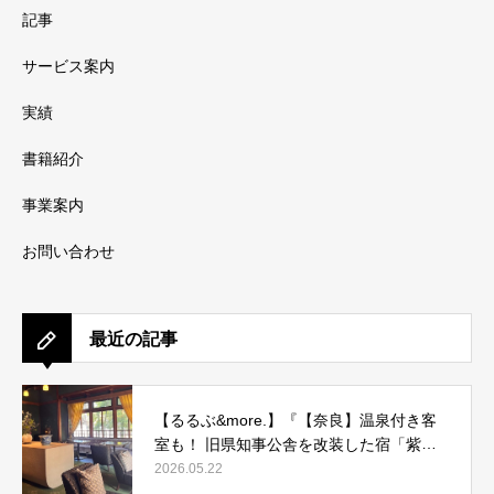
記事
サービス案内
実績
書籍紹介
事業案内
お問い合わせ
最近の記事
【るるぶ&more.】『【奈良】温泉付き客
室も！ 旧県知事公舎を改装した宿「紫翠
ラグジュアリーコレクションホテル 奈
2026.05.22
良」で贅沢ステイ』