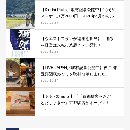
【Kindai Picks／取材記事公開中】“ながら
スマホ”に1万2000円！2026年4月からルー
ル化される、自転車の「青切符」とは？
2026.02.27
【ウエストプランが編集を担当】「獺祭
～経営は八転び八起き～」発刊！
2025.12.29
【LIVE JAPAN／取材記事公開中】神戸 灘
五郷酒蔵めぐりを取材執筆しました。
2025.10.14
【るるぶ&more.】『「京都離宮〜おだし
とだしまき〜」京都駅店がオープン！ だ
しまき弁当やおみやげにもぴったりな人気
2025.08.08
メニューをご紹介』記事公開中