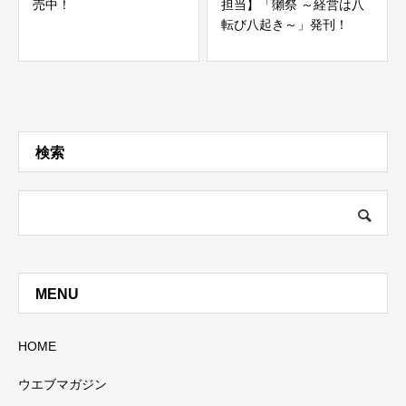
売中！
担当】「獺祭 ～経営は八
転び八起き～」発刊！
検索
MENU
HOME
ウエブマガジン