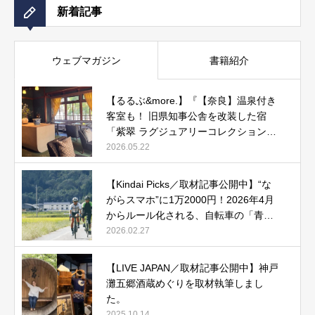
新着記事
ウェブマガジン
書籍紹介
【るるぶ&more.】『【奈良】温泉付き
客室も！ 旧県知事公舎を改装した宿
「紫翠 ラグジュアリーコレクションホ
テル 奈良」で贅沢ステイ』
2026.05.22
【Kindai Picks／取材記事公開中】“な
がらスマホ”に1万2000円！2026年4月
からルール化される、自転車の「青切
符」とは？
2026.02.27
【LIVE JAPAN／取材記事公開中】神戸
灘五郷酒蔵めぐりを取材執筆しまし
た。
2025.10.14