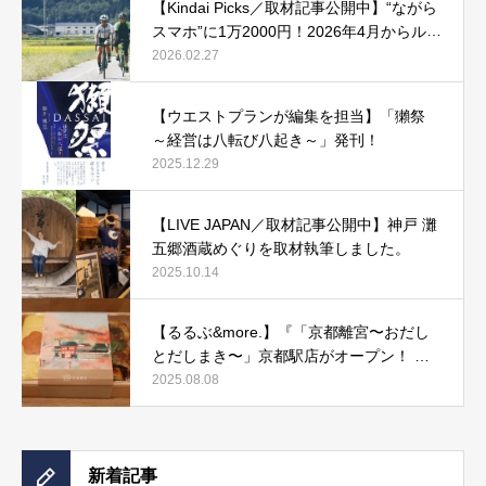
【Kindai Picks／取材記事公開中】“ながら
スマホ”に1万2000円！2026年4月からルー
ル化される、自転車の「青切符」とは？
2026.02.27
【ウエストプランが編集を担当】「獺祭
～経営は八転び八起き～」発刊！
2025.12.29
【LIVE JAPAN／取材記事公開中】神戸 灘
五郷酒蔵めぐりを取材執筆しました。
2025.10.14
【るるぶ&more.】『「京都離宮〜おだし
とだしまき〜」京都駅店がオープン！ だ
しまき弁当やおみやげにもぴったりな人気
2025.08.08
メニューをご紹介』記事公開中
新着記事