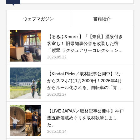
ウェブマガジン
書籍紹介
【るるぶ&more.】『【奈良】温泉付き
客室も！ 旧県知事公舎を改装した宿
「紫翠 ラグジュアリーコレクションホ
テル 奈良」で贅沢ステイ』
2026.05.22
【Kindai Picks／取材記事公開中】“な
がらスマホ”に1万2000円！2026年4月
からルール化される、自転車の「青切
符」とは？
2026.02.27
【LIVE JAPAN／取材記事公開中】神戸
灘五郷酒蔵めぐりを取材執筆しまし
た。
2025.10.14