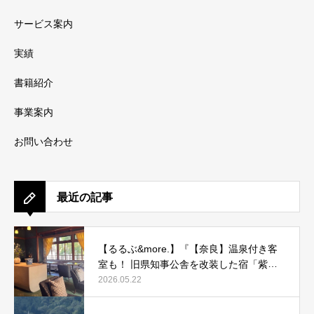
サービス案内
実績
書籍紹介
事業案内
お問い合わせ
最近の記事
【るるぶ&more.】『【奈良】温泉付き客
室も！ 旧県知事公舎を改装した宿「紫翠
ラグジュアリーコレクションホテル 奈
2026.05.22
良」で贅沢ステイ』