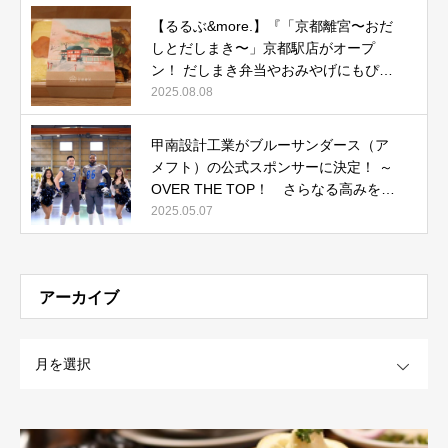
【るるぶ&more.】『「京都離宮〜おだ
しとだしまき〜」京都駅店がオープ
ン！ だしまき弁当やおみやげにもぴっ
たりな人気メニューをご紹介』記事公
2025.08.08
開中
甲南設計工業がブルーサンダース（ア
メフト）の公式スポンサーに決定！ ～
OVER THE TOP！ さらなる高みを目
指して～
2025.05.07
アーカイブ
OPEN