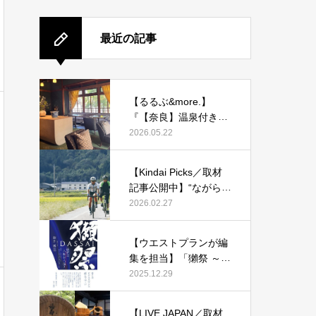
最近の記事
【るるぶ&more.】
『【奈良】温泉付き客
室も！ 旧県知事公舎を
2026.05.22
改装した宿「紫翠 ラグ
ジュアリーコレクショ
【Kindai Picks／取材
ンホテル 奈良」で贅沢
記事公開中】“ながらス
ステイ』
マホ”に1万2000円！20
2026.02.27
26年4月からルール化
される、自転車の「青
【ウエストプランが編
切符」とは？
集を担当】「獺祭 ～経
営は八転び八起き～」
2025.12.29
発刊！
【LIVE JAPAN／取材