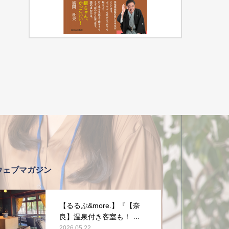
ウェブマガジン
【るるぶ&more.】『【奈
良】温泉付き客室も！ 旧
県知事公舎を改装した宿
2026.05.22