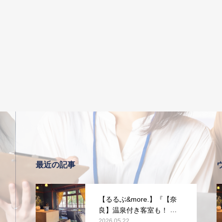
最近の記事
【るるぶ&more.】『【奈
良】温泉付き客室も！ 旧
県知事公舎を改装した宿
2026.05.22