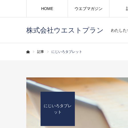
HOME
ウエブマガジン
株式会社ウエストプラン
わたした
記事
にじいろタブレット
ホーム
にじいろタブレ
ット