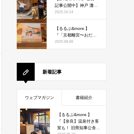
記事公開中】神戸 灘五
郷酒蔵めぐりを取材執
2025.10.14
筆しました。
【るるぶ&more.】
『「京都離宮〜おだし
とだしまき〜」京都駅
2025.08.08
店がオープン！ だしま
き弁当やおみやげにも
ぴったりな人気メニュ
ーをご紹介』記事公開
新着記事
中
ウェブマガジン
書籍紹介
【るるぶ&more.】
『【奈良】温泉付き客
室も！ 旧県知事公舎を