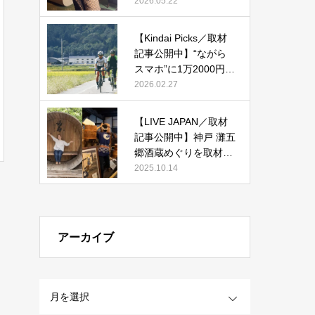
改装した宿「紫翠 ラグ
2026.05.22
ジュアリーコレクショ
ンホテル 奈良」で贅沢
【Kindai Picks／取材
ステイ』
記事公開中】“ながら
スマホ”に1万2000円！
2026年4月からルール
2026.02.27
化される、自転車の
「青切符」とは？
【LIVE JAPAN／取材
記事公開中】神戸 灘五
郷酒蔵めぐりを取材執
筆しました。
2025.10.14
アーカイブ
OPEN