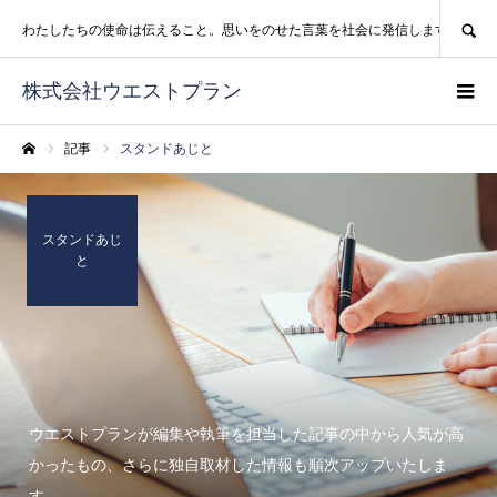
SEARCH
わたしたちの使命は伝えること。思いをのせた言葉を社会に発信します。
株式会社ウエストプラン
記事
スタンドあじと
ホーム
スタンドあじ
と
ウエストプランが編集や執筆を担当した記事の中から人気が高
かったもの、さらに独自取材した情報も順次アップいたしま
す。