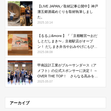
【LIVE JAPAN／取材記事公開中】神戸
灘五郷酒蔵めぐりを取材執筆しまし
た。
2025.10.14
【るるぶ&more.】『「京都離宮〜おだ
しとだしまき〜」京都駅店がオープ
ン！ だしまき弁当やおみやげにもぴっ
たりな人気メニューをご紹介』記事公
2025.08.08
開中
甲南設計工業がブルーサンダース（ア
メフト）の公式スポンサーに決定！ ～
OVER THE TOP！ さらなる高みを目
指して～
2025.05.07
アーカイブ