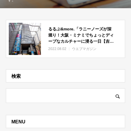
るるぶ&more.「ラニーノーズが深
堀り！大阪・ミナミでちょっとディ
ープなカルチャーに浸る一日【吉本
芸人連載vol.5】」取材記事公開
2022.08.02
ウエブマガジン
中！
検索
MENU