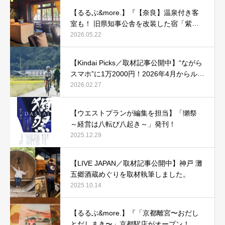
【るるぶ&more.】『【奈良】温泉付き客
室も！ 旧県知事公舎を改装した宿「紫翠
ラグジュアリーコレクションホテル 奈
2026.05.22
良」で贅沢ステイ』
【Kindai Picks／取材記事公開中】“ながら
スマホ”に1万2000円！2026年4月からルー
ル化される、自転車の「青切符」とは？
2026.02.27
【ウエストプランが編集を担当】「獺祭
～経営は八転び八起き～」発刊！
2025.12.29
【LIVE JAPAN／取材記事公開中】神戸 灘
五郷酒蔵めぐりを取材執筆しました。
2025.10.14
【るるぶ&more.】『「京都離宮〜おだし
とだしまき〜」京都駅店がオープン！ だ