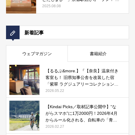
しまき弁当やおみやげにもぴったりな人気
2025.08.08
メニューをご紹介』記事公開中
新着記事
ウェブマガジン
書籍紹介
【るるぶ&more.】『【奈良】温泉付き
客室も！ 旧県知事公舎を改装した宿
「紫翠 ラグジュアリーコレクションホ
テル 奈良」で贅沢ステイ』
2026.05.22
【Kindai Picks／取材記事公開中】“な
がらスマホ”に1万2000円！2026年4月
からルール化される、自転車の「青切
符」とは？
2026.02.27