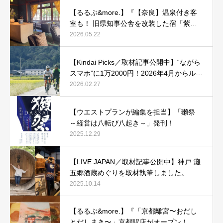
【るるぶ&more.】『【奈良】温泉付き客
室も！ 旧県知事公舎を改装した宿「紫翠
ラグジュアリーコレクションホテル 奈
2026.05.22
良」で贅沢ステイ』
【Kindai Picks／取材記事公開中】“ながら
スマホ”に1万2000円！2026年4月からルー
ル化される、自転車の「青切符」とは？
2026.02.27
【ウエストプランが編集を担当】「獺祭
～経営は八転び八起き～」発刊！
2025.12.29
【LIVE JAPAN／取材記事公開中】神戸 灘
五郷酒蔵めぐりを取材執筆しました。
2025.10.14
【るるぶ&more.】『「京都離宮〜おだし
とだしまき〜」京都駅店がオープン！ だ