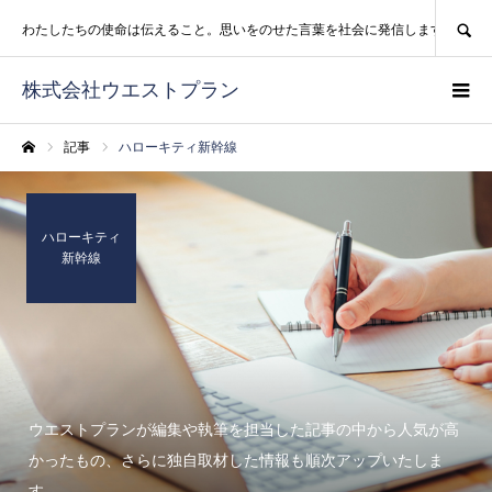
SEARCH
わたしたちの使命は伝えること。思いをのせた言葉を社会に発信します。
株式会社ウエストプラン
記事
ハローキティ新幹線
ホーム
ハローキティ
新幹線
ウエストプランが編集や執筆を担当した記事の中から人気が高
かったもの、さらに独自取材した情報も順次アップいたしま
す。