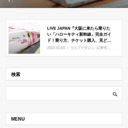
LIVE JAPAN『大阪に来たら乗りた
い「ハローキティ新幹線」完全ガイ
ド！乗り方、チケット購入、見どこ
ろ徹底解剖』取材記事公開
2022.02.03
ウエブマガジン
記事情報
インバウ
検索
MENU