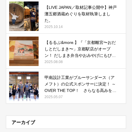
【LIVE JAPAN／取材記事公開中】神戸
灘五郷酒蔵めぐりを取材執筆しまし
た。
2025.10.14
【るるぶ&more.】『「京都離宮〜おだ
しとだしまき〜」京都駅店がオープ
ン！ だしまき弁当やおみやげにもぴっ
たりな人気メニューをご紹介』記事公
2025.08.08
開中
甲南設計工業がブルーサンダース（ア
メフト）の公式スポンサーに決定！ ～
OVER THE TOP！ さらなる高みを目
指して～
2025.05.07
アーカイブ