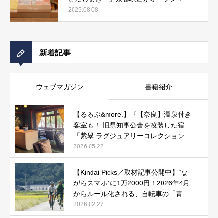
しまき弁当やおみやげにもぴったりな人気
2025.08.08
メニューをご紹介』記事公開中
新着記事
ウェブマガジン
書籍紹介
【るるぶ&more.】『【奈良】温泉付き
客室も！ 旧県知事公舎を改装した宿
「紫翠 ラグジュアリーコレクションホ
テル 奈良」で贅沢ステイ』
2026.05.22
【Kindai Picks／取材記事公開中】“な
がらスマホ”に1万2000円！2026年4月
からルール化される、自転車の「青切
符」とは？
2026.02.27