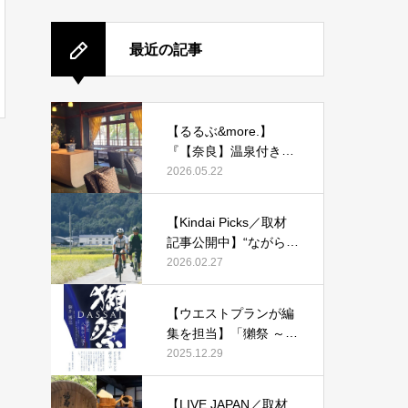
最近の記事
【るるぶ&more.】
『【奈良】温泉付き客
室も！ 旧県知事公舎を
2026.05.22
改装した宿「紫翠 ラグ
ジュアリーコレクショ
【Kindai Picks／取材
ンホテル 奈良」で贅沢
記事公開中】“ながらス
ステイ』
マホ”に1万2000円！20
2026.02.27
26年4月からルール化
される、自転車の「青
【ウエストプランが編
切符」とは？
集を担当】「獺祭 ～経
営は八転び八起き～」
2025.12.29
発刊！
【LIVE JAPAN／取材