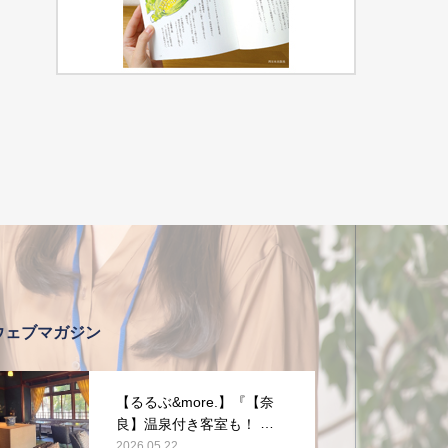
ウェブマガジン
【るるぶ&more.】『【奈
良】温泉付き客室も！ 旧
県知事公舎を改装した宿
2026.05.22