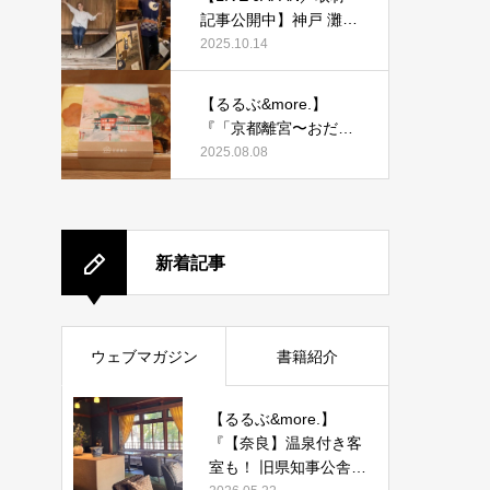
記事公開中】神戸 灘五
郷酒蔵めぐりを取材執
2025.10.14
筆しました。
【るるぶ&more.】
『「京都離宮〜おだし
とだしまき〜」京都駅
2025.08.08
店がオープン！ だしま
き弁当やおみやげにも
ぴったりな人気メニュ
ーをご紹介』記事公開
新着記事
中
ウェブマガジン
書籍紹介
【るるぶ&more.】
『【奈良】温泉付き客
室も！ 旧県知事公舎を