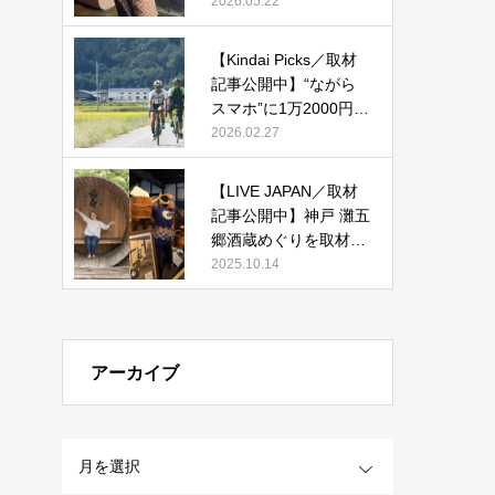
改装した宿「紫翠 ラグ
2026.05.22
ジュアリーコレクショ
ンホテル 奈良」で贅沢
【Kindai Picks／取材
ステイ』
記事公開中】“ながら
スマホ”に1万2000円！
2026年4月からルール
2026.02.27
化される、自転車の
「青切符」とは？
【LIVE JAPAN／取材
記事公開中】神戸 灘五
郷酒蔵めぐりを取材執
筆しました。
2025.10.14
アーカイブ
OPEN