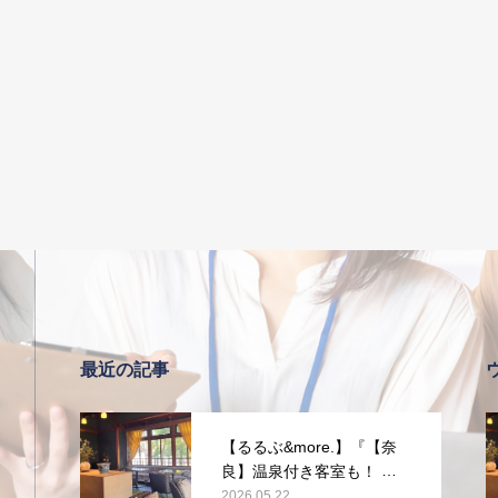
最近の記事
【るるぶ&more.】『【奈
良】温泉付き客室も！ 旧
県知事公舎を改装した宿
2026.05.22