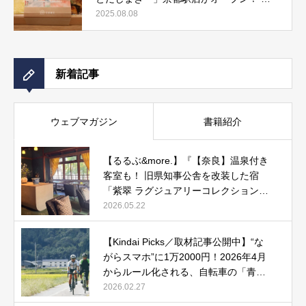
しまき弁当やおみやげにもぴったりな人気
2025.08.08
メニューをご紹介』記事公開中
新着記事
ウェブマガジン
書籍紹介
【るるぶ&more.】『【奈良】温泉付き
客室も！ 旧県知事公舎を改装した宿
「紫翠 ラグジュアリーコレクションホ
テル 奈良」で贅沢ステイ』
2026.05.22
【Kindai Picks／取材記事公開中】“な
がらスマホ”に1万2000円！2026年4月
からルール化される、自転車の「青切
符」とは？
2026.02.27