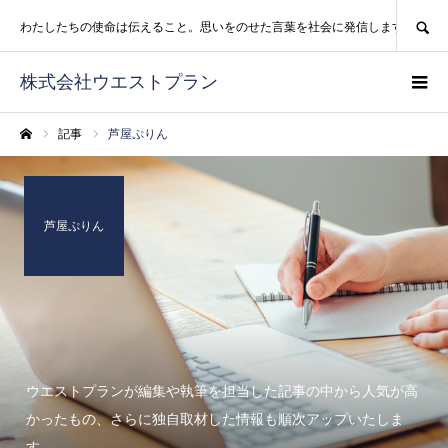
SEARCH
わたしたちの使命は伝えること。思いをのせた言葉を社会に発信します。
株式会社ウエストプラン
記事
芦屋ぷりん
ホーム
芦屋ぷりん
ウエストプランが編集や執筆を担当した記事の中から人気が高
かったもの、さらに独自取材した情報も順次アップいたしま
す。