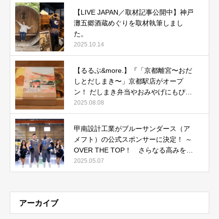
【LIVE JAPAN／取材記事公開中】神戸
灘五郷酒蔵めぐりを取材執筆しまし
た。
2025.10.14
【るるぶ&more.】『「京都離宮〜おだ
しとだしまき〜」京都駅店がオープ
ン！ だしまき弁当やおみやげにもぴっ
たりな人気メニューをご紹介』記事公
2025.08.08
開中
甲南設計工業がブルーサンダース（ア
メフト）の公式スポンサーに決定！ ～
OVER THE TOP！ さらなる高みを目
指して～
2025.05.07
アーカイブ