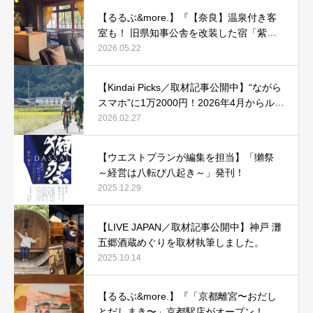
【るるぶ&more.】『【奈良】温泉付き客
室も！ 旧県知事公舎を改装した宿「紫翠
ラグジュアリーコレクションホテル 奈
2026.05.22
良」で贅沢ステイ』
【Kindai Picks／取材記事公開中】“ながら
スマホ”に1万2000円！2026年4月からルー
ル化される、自転車の「青切符」とは？
2026.02.27
【ウエストプランが編集を担当】「獺祭
～経営は八転び八起き～」発刊！
2025.12.29
【LIVE JAPAN／取材記事公開中】神戸 灘
五郷酒蔵めぐりを取材執筆しました。
2025.10.14
【るるぶ&more.】『「京都離宮〜おだし
とだしまき〜」京都駅店がオープン！ だ