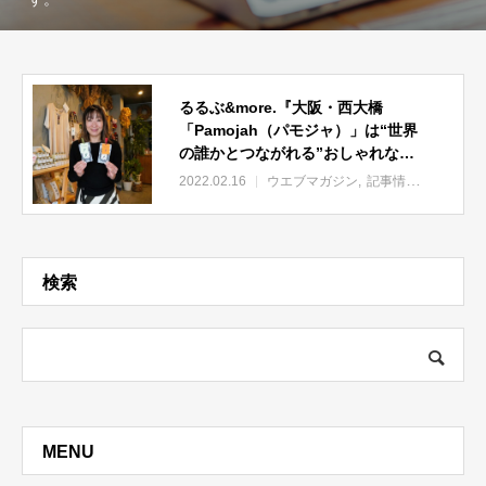
るるぶ&more.『大阪・西大橋
「Pamojah（パモジャ）」は“世界
の誰かとつながれる”おしゃれなフ
ェアトレード店』
2022.02.16
ウエブマガジン
記事情報
検索
MENU