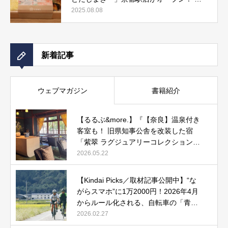
しまき弁当やおみやげにもぴったりな人気
2025.08.08
メニューをご紹介』記事公開中
新着記事
ウェブマガジン
書籍紹介
【るるぶ&more.】『【奈良】温泉付き
客室も！ 旧県知事公舎を改装した宿
「紫翠 ラグジュアリーコレクションホ
テル 奈良」で贅沢ステイ』
2026.05.22
【Kindai Picks／取材記事公開中】“な
がらスマホ”に1万2000円！2026年4月
からルール化される、自転車の「青切
符」とは？
2026.02.27