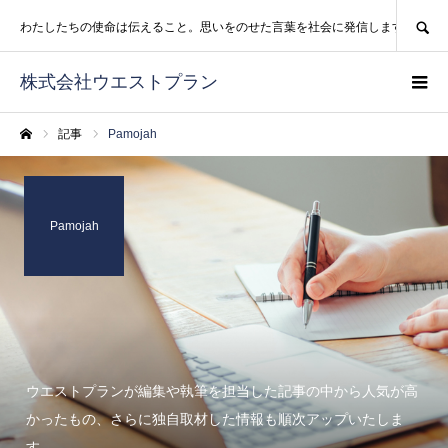
SEARCH
わたしたちの使命は伝えること。思いをのせた言葉を社会に発信します。
株式会社ウエストプラン
記事
Pamojah
ホーム
Pamojah
ウエストプランが編集や執筆を担当した記事の中から人気が高
かったもの、さらに独自取材した情報も順次アップいたしま
す。