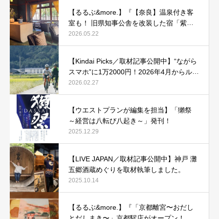
【るるぶ&more.】『【奈良】温泉付き客
室も！ 旧県知事公舎を改装した宿「紫翠
ラグジュアリーコレクションホテル 奈
2026.05.22
良」で贅沢ステイ』
【Kindai Picks／取材記事公開中】“ながら
スマホ”に1万2000円！2026年4月からルー
ル化される、自転車の「青切符」とは？
2026.02.27
【ウエストプランが編集を担当】「獺祭
～経営は八転び八起き～」発刊！
2025.12.29
【LIVE JAPAN／取材記事公開中】神戸 灘
五郷酒蔵めぐりを取材執筆しました。
2025.10.14
【るるぶ&more.】『「京都離宮〜おだし
とだしまき〜」京都駅店がオープン！ だ