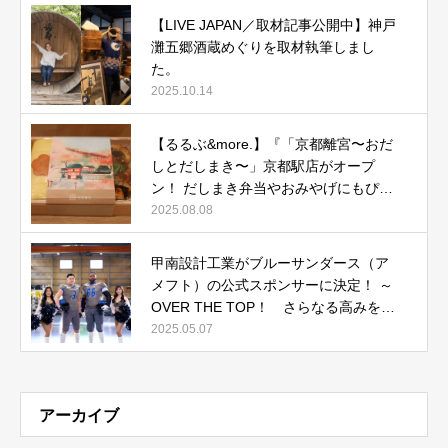
【LIVE JAPAN／取材記事公開中】神戸
灘五郷酒蔵めぐりを取材執筆しまし
た。
2025.10.14
【るるぶ&more.】『「京都離宮〜おだ
しとだしまき〜」京都駅店がオープ
ン！ だしまき弁当やおみやげにもぴっ
たりな人気メニューをご紹介』記事公
2025.08.08
開中
甲南設計工業がブルーサンダース（ア
メフト）の公式スポンサーに決定！ ～
OVER THE TOP！ さらなる高みを目
指して～
2025.05.07
アーカイブ