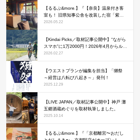
【るるぶ&more.】『【奈良】温泉付き客
室も！ 旧県知事公舎を改装した宿「紫翠
ラグジュアリーコレクションホテル 奈
2026.05.22
良」で贅沢ステイ』
【Kindai Picks／取材記事公開中】“ながら
スマホ”に1万2000円！2026年4月からルー
ル化される、自転車の「青切符」とは？
2026.02.27
【ウエストプランが編集を担当】「獺祭
～経営は八転び八起き～」発刊！
2025.12.29
【LIVE JAPAN／取材記事公開中】神戸 灘
五郷酒蔵めぐりを取材執筆しました。
2025.10.14
【るるぶ&more.】『「京都離宮〜おだし
とだしまき〜」京都駅店がオープン！ だ