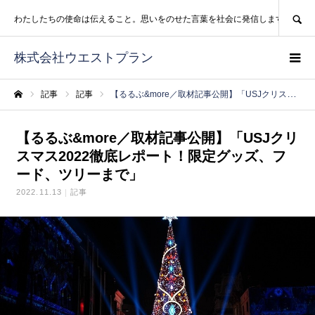
SEARCH
わたしたちの使命は伝えること。思いをのせた言葉を社会に発信します。
株式会社ウエストプラン
記事
記事
【るるぶ&more／取材記事公開】「USJクリスマス2022徹底レポート！限定グッズ、フード、ツリーまで」
ホーム
【るるぶ&more／取材記事公開】「USJクリ
スマス2022徹底レポート！限定グッズ、フ
ード、ツリーまで」
2022.11.13
記事