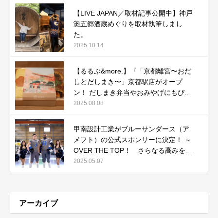
【LIVE JAPAN／取材記事公開中】神戸
灘五郷酒蔵めぐりを取材執筆しまし
た。
2025.10.14
【るるぶ&more.】『「京都離宮〜おだ
しとだしまき〜」京都駅店がオープ
ン！ だしまき弁当やおみやげにもぴっ
たりな人気メニューをご紹介』記事公
2025.08.08
開中
甲南設計工業がブルーサンダース（ア
メフト）の公式スポンサーに決定！ ～
OVER THE TOP！ さらなる高みを目
指して～
2025.05.07
アーカイブ