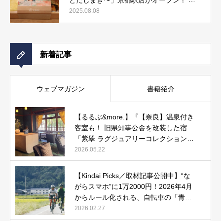
しまき弁当やおみやげにもぴったりな人気
2025.08.08
メニューをご紹介』記事公開中
新着記事
ウェブマガジン
書籍紹介
【るるぶ&more.】『【奈良】温泉付き
客室も！ 旧県知事公舎を改装した宿
「紫翠 ラグジュアリーコレクションホ
テル 奈良」で贅沢ステイ』
2026.05.22
【Kindai Picks／取材記事公開中】“な
がらスマホ”に1万2000円！2026年4月
からルール化される、自転車の「青切
符」とは？
2026.02.27