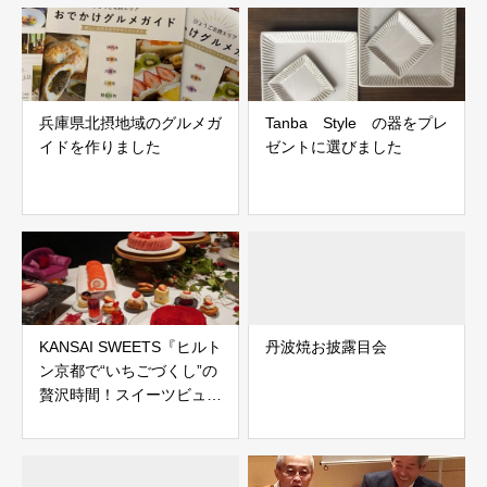
兵庫県北摂地域のグルメガ
Tanba Style の器をプレ
イドを作りました
ゼントに選びました
KANSAI SWEETS『ヒルト
丹波焼お披露目会
ン京都で“いちごづくし”の
贅沢時間！スイーツビュッ
フェ「ストロベリーにメロ
メロ♡」がスタート』記事
公開中