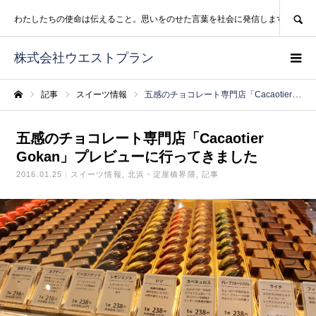
SEARCH
わたしたちの使命は伝えること。思いをのせた言葉を社会に発信します。
株式会社ウエストプラン
記事
スイーツ情報
五感のチョコレート専門店「Cacaotier Gokan」プレビューに行ってきました
ホーム
五感のチョコレート専門店「Cacaotier
Gokan」プレビューに行ってきました
2016.01.25
スイーツ情報
北浜・淀屋橋界隈
記事