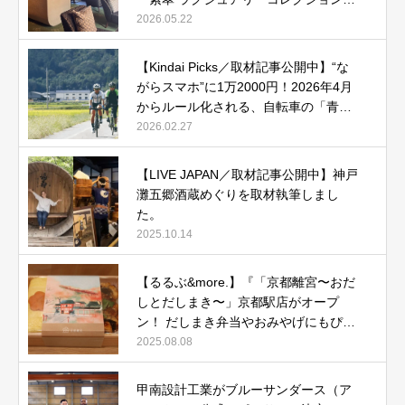
テル 奈良」で贅沢ステイ』
2026.05.22
【Kindai Picks／取材記事公開中】“な
がらスマホ”に1万2000円！2026年4月
からルール化される、自転車の「青切
符」とは？
2026.02.27
【LIVE JAPAN／取材記事公開中】神戸
灘五郷酒蔵めぐりを取材執筆しまし
た。
2025.10.14
【るるぶ&more.】『「京都離宮〜おだ
しとだしまき〜」京都駅店がオープ
ン！ だしまき弁当やおみやげにもぴっ
たりな人気メニューをご紹介』記事公
2025.08.08
開中
甲南設計工業がブルーサンダース（ア