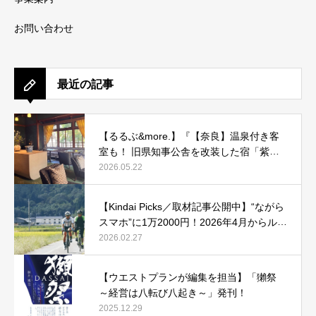
お問い合わせ
最近の記事
【るるぶ&more.】『【奈良】温泉付き客
室も！ 旧県知事公舎を改装した宿「紫翠
ラグジュアリーコレクションホテル 奈
2026.05.22
良」で贅沢ステイ』
【Kindai Picks／取材記事公開中】“ながら
スマホ”に1万2000円！2026年4月からルー
ル化される、自転車の「青切符」とは？
2026.02.27
【ウエストプランが編集を担当】「獺祭
～経営は八転び八起き～」発刊！
2025.12.29