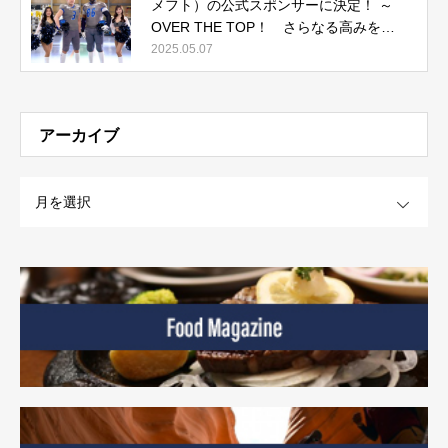
メフト）の公式スポンサーに決定！ ～
OVER THE TOP！ さらなる高みを目
指して～
2025.05.07
アーカイブ
OPEN