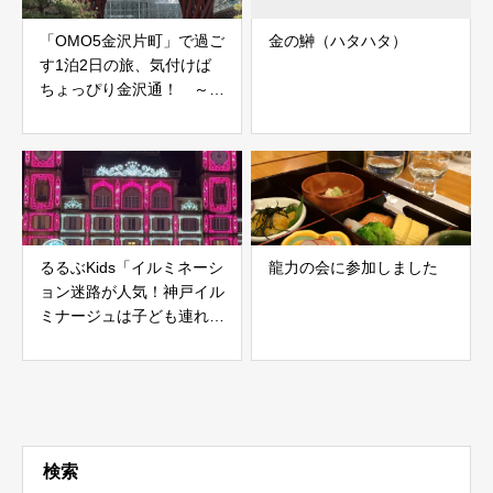
「OMO5金沢片町」で過ご
金の鰰（ハタハタ）
す1泊2日の旅、気付けば
ちょっぴり金沢通！ ～1
日目～
るるぶKids「イルミネーシ
龍力の会に参加しました
ョン迷路が人気！神戸イル
ミナージュは子ども連れの
楽しみがいっぱい（2025-
2026）」記事公開中
検索