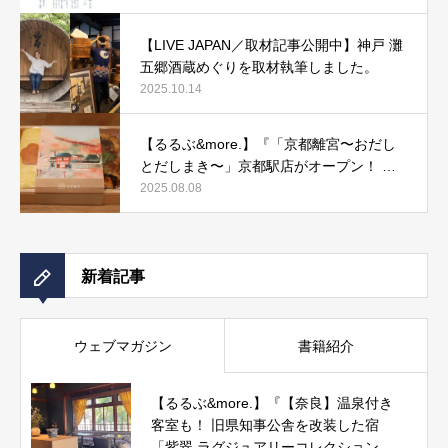
【LIVE JAPAN／取材記事公開中】神戸 灘
五郷酒蔵めぐりを取材執筆しました。
2025.10.14
【るるぶ&more.】『「京都離宮〜おだし
とだしまき〜」京都駅店がオープン！ だ
しまき弁当やおみやげにもぴったりな人気
2025.08.08
メニューをご紹介』記事公開中
新着記事
ウェブマガジン
書籍紹介
【るるぶ&more.】『【奈良】温泉付き
客室も！ 旧県知事公舎を改装した宿
「紫翠 ラグジュアリーコレクションホ