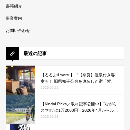
書籍紹介
事業案内
お問い合わせ
最近の記事
【るるぶ&more.】『【奈良】温泉付き客
室も！ 旧県知事公舎を改装した宿「紫翠
ラグジュアリーコレクションホテル 奈
2026.05.22
良」で贅沢ステイ』
【Kindai Picks／取材記事公開中】“ながら
スマホ”に1万2000円！2026年4月からルー
ル化される、自転車の「青切符」とは？
2026.02.27