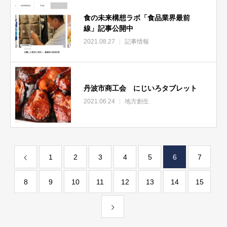
食の未来構想ラボ「食品業界最前
線」記事公開中
2021.08.27
記事情報
丹波市商工会 にじいろタブレット
2021.06.24
地方創生
1
2
3
4
5
6
7
8
9
10
11
12
13
14
15