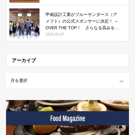
開中
甲南設計工業がブルーサンダース（ア
メフト）の公式スポンサーに決定！ ～
OVER THE TOP！ さらなる高みを目
指して～
2025.05.07
アーカイブ
OPEN