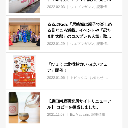
ろ徹底解剖』取材記事公開
2022.02.03
ウエブマガジン
記事情報
インバウ
るるぶKids「尼崎城は親子で楽しめ
る見どころ満載。イベントや「忍た
ま乱太郎」のコスプレも人気」取材
記事公開
2022.01.29
ウエブマガジン
記事情報
「ひょうご北摂魅力いっぱいフェ
ア」開催！
2022.01.06
トピックス
お知らせ
実績
地方創
【農口尚彦研究所サイトリニューア
ル】 コピーを担当しました。
2021.11.08
Biz Magazin
記事情報