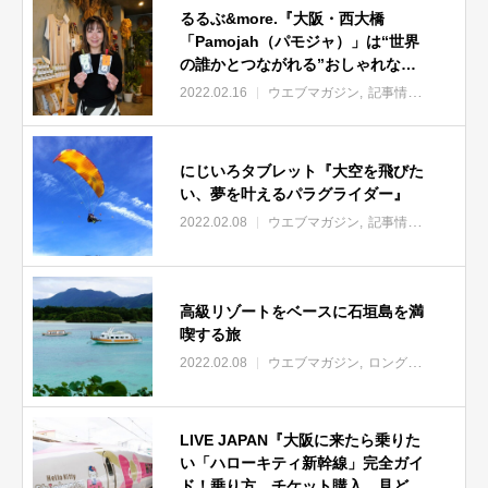
るるぶ&more.『大阪・西大橋
「Pamojah（パモジャ）」は“世界
の誰かとつながれる”おしゃれなフ
ェアトレード店』
2022.02.16
ウエブマガジン
記事情報
にじいろタブレット『大空を飛びた
い、夢を叶えるパラグライダー』
2022.02.08
ウエブマガジン
記事情報
地方創生
高級リゾートをベースに石垣島を満
喫する旅
2022.02.08
ウエブマガジン
ロングライフリゾート
LIVE JAPAN『大阪に来たら乗りた
い「ハローキティ新幹線」完全ガイ
ド！乗り方、チケット購入、見どこ