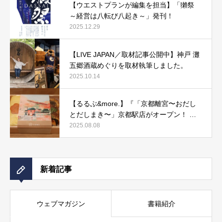
【ウエストプランが編集を担当】「獺祭
～経営は八転び八起き～」発刊！
2025.12.29
【LIVE JAPAN／取材記事公開中】神戸 灘
五郷酒蔵めぐりを取材執筆しました。
2025.10.14
【るるぶ&more.】『「京都離宮〜おだし
とだしまき〜」京都駅店がオープン！ だ
しまき弁当やおみやげにもぴったりな人気
2025.08.08
メニューをご紹介』記事公開中
新着記事
ウェブマガジン
書籍紹介