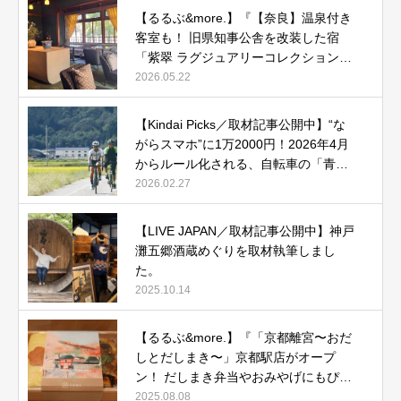
【るるぶ&more.】『【奈良】温泉付き
客室も！ 旧県知事公舎を改装した宿
「紫翠 ラグジュアリーコレクションホ
テル 奈良」で贅沢ステイ』
2026.05.22
【Kindai Picks／取材記事公開中】“な
がらスマホ”に1万2000円！2026年4月
からルール化される、自転車の「青切
符」とは？
2026.02.27
【LIVE JAPAN／取材記事公開中】神戸
灘五郷酒蔵めぐりを取材執筆しまし
た。
2025.10.14
【るるぶ&more.】『「京都離宮〜おだ
しとだしまき〜」京都駅店がオープ
ン！ だしまき弁当やおみやげにもぴっ
たりな人気メニューをご紹介』記事公
2025.08.08