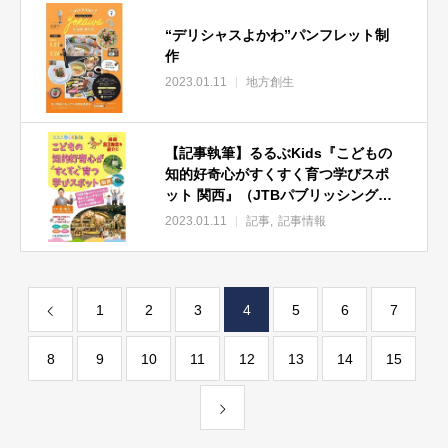
“デリシャスよかわ”パンフレット制
作
2023.01.11
地方創生
【記事執筆】るるぶKids『こどもの
知的好奇心がすくすく育つ学びスポ
ット 関西』（JTBパブリッシング）
発売！ 当社が取材記事を担当して
2023.01.11
記事
記事情報
います。
1
2
3
4
5
6
7
8
9
10
11
12
13
14
15