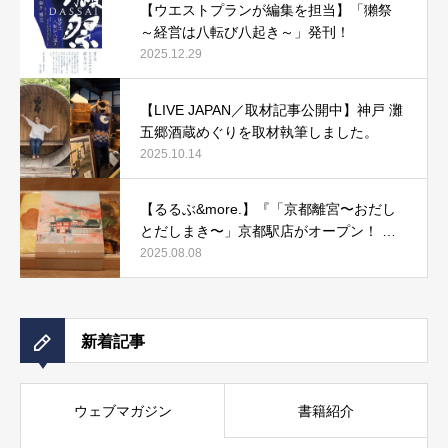
【ウエストプランが編集を担当】「獺祭
～経営は八転び八起き～」発刊！
2025.12.29
【LIVE JAPAN／取材記事公開中】神戸 灘
五郷酒蔵めぐりを取材執筆しました。
2025.10.14
【るるぶ&more.】『「京都離宮〜おだし
とだしまき〜」京都駅店がオープン！ だ
しまき弁当やおみやげにもぴったりな人気
2025.08.08
メニューをご紹介』記事公開中
新着記事
ウェブマガジン
書籍紹介