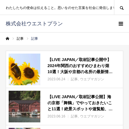
SEARCH
わたしたちの使命は伝えること。思いをのせた言葉を社会に発信します。
株式会社ウエストプラン
記事
記事
ホーム
【LIVE JAPAN／取材記事公開中】
2024年関西のおすすめひまわり畑
10選！大阪や京都の名所の最新情報
を紹介
2023.06.24
記事
ウエブマガジン
【LIVE JAPAN／取材記事公開】海
の京都「舞鶴」でやっておきたいこ
と11選！絶景スポットや遊覧船、海
鮮グルメも
2023.06.16
記事
ウエブマガジン