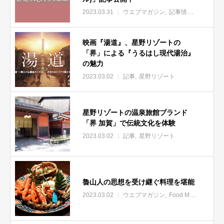
2023.03.31
ウエブマガジン
記事情報
映画『湯道』、星野リゾートの
「界」による『うるはし現代湯治』
の魅力
2023.03.02
記事
星野リゾート
星野リゾートの温泉旅館ブランド
「界 加賀」で伝統文化を体験
2023.03.02
記事
星野リゾート
魯山人の思想を受け継ぐ料理を堪能
2023.03.02
ウエブマガジン
Food Magazine
星