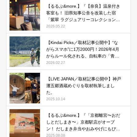
【るるぶ&more.】『【奈良】温泉付き
客室も！ 旧県知事公舎を改装した宿
「紫翠 ラグジュアリーコレクションホ
テル 奈良」で贅沢ステイ』
2026.05.22
【Kindai Picks／取材記事公開中】“な
がらスマホ”に1万2000円！2026年4月
からルール化される、自転車の「青切
符」とは？
2026.02.27
【LIVE JAPAN／取材記事公開中】神戸
灘五郷酒蔵めぐりを取材執筆しまし
た。
2025.10.14
【るるぶ&more.】『「京都離宮〜おだ
しとだしまき〜」京都駅店がオープ
ン！ だしまき弁当やおみやげにもぴっ
たりな人気メニューをご紹介』記事公
2025.08.08