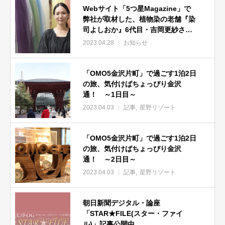
Webサイト「5つ星Magazine」で
弊社が取材した、植物染の老舗『染
司よしおか』6代目・吉岡更紗さん
が4月30日放送のテレビ番組「情熱
2023.04.28
お知らせ
大陸」に出演！
「OMO5金沢片町」で過ごす1泊2日
の旅、気付けばちょっぴり金沢
通！ ～1日目～
2023.04.03
記事
星野リゾート
「OMO5金沢片町」で過ごす1泊2日
の旅、気付けばちょっぴり金沢
通！ ～2日目～
2023.04.03
記事
星野リゾート
朝日新聞デジタル・論座
「STAR★FILE(スター・ファイ
ル)」記事公開中