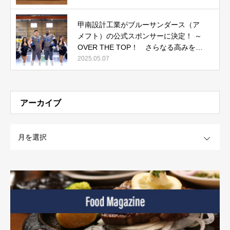
開中
甲南設計工業がブルーサンダース（ア
メフト）の公式スポンサーに決定！ ～
OVER THE TOP！ さらなる高みを目
指して～
2025.05.07
アーカイブ
OPEN