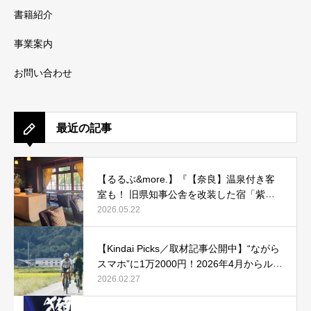
書籍紹介
事業案内
お問い合わせ
最近の記事
【るるぶ&more.】『【奈良】温泉付き客
室も！ 旧県知事公舎を改装した宿「紫翠
ラグジュアリーコレクションホテル 奈
2026.05.22
良」で贅沢ステイ』
【Kindai Picks／取材記事公開中】“ながら
スマホ”に1万2000円！2026年4月からルー
ル化される、自転車の「青切符」とは？
2026.02.27