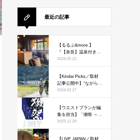
最近の記事
【るるぶ&more.】
『【奈良】温泉付き客
室も！ 旧県知事公舎を
2026.05.22
改装した宿「紫翠 ラグ
ジュアリーコレクショ
【Kindai Picks／取材
ンホテル 奈良」で贅沢
記事公開中】“ながらス
ステイ』
マホ”に1万2000円！20
2026.02.27
26年4月からルール化
される、自転車の「青
【ウエストプランが編
切符」とは？
集を担当】「獺祭 ～経
営は八転び八起き～」
2025.12.29
発刊！
【LIVE JAPAN／取材