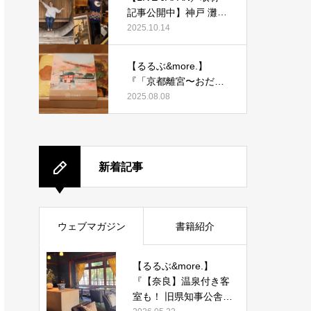
記事公開中】神戸 灘五
郷酒蔵めぐりを取材執
2025.10.14
筆しました。
【るるぶ&more.】
『「京都離宮〜おだし
とだしまき〜」京都駅
2025.08.08
店がオープン！ だしま
き弁当やおみやげにも
ぴったりな人気メニュ
ーをご紹介』記事公開
新着記事
中
ウェブマガジン
書籍紹介
【るるぶ&more.】
『【奈良】温泉付き客
室も！ 旧県知事公舎を