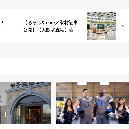
甲ミ
【るるぶ&more／取材記事
公開】【大阪駅直結】西日
りま
本最大級で約1万2000点の
コスメが揃う「@cosme
OSAKA」がニューオープ
ン！