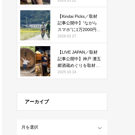
改装した宿「紫翠 ラグ
2026.05.22
ジュアリーコレクショ
ンホテル 奈良」で贅沢
【Kindai Picks／取材
ステイ』
記事公開中】“ながら
スマホ”に1万2000円！
2026年4月からルール
2026.02.27
化される、自転車の
「青切符」とは？
【LIVE JAPAN／取材
記事公開中】神戸 灘五
郷酒蔵めぐりを取材執
筆しました。
2025.10.14
アーカイブ
OPEN